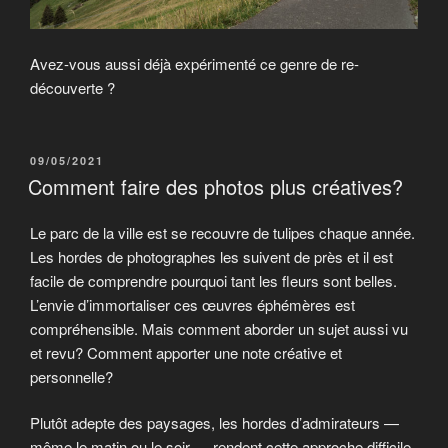
Avez-vous aussi déjà expérimenté ce genre de re-
découverte ?
PUBLIÉ
09/05/2021
LE
Comment faire des photos plus créatives?
Le parc de la ville est se recouvre de tulipes chaque année.
Les hordes de photographes les suivent de près et il est
facile de comprendre pourquoi tant les fleurs sont belles.
L’envie d’immortaliser ces œuvres éphémères est
compréhensible. Mais comment aborder un sujet aussi vu
et revu? Comment apporter une note créative et
personnelle?
Plutôt adepte des paysages, les hordes d’admirateurs —
même le matin ou le soir — rendent cette approche difficile.