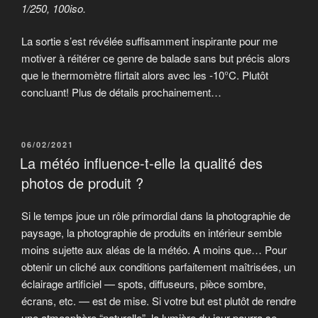
1/250, 100iso.
La sortie s’est révélée suffisamment inspirante pour me
motiver à réitérer ce genre de balade sans but précis alors
que le thermomètre flirtait alors avec les -10°C. Plutôt
concluant! Plus de détails prochainement…
PUBLIÉ
06/02/2021
LE
La météo influence-t-elle la qualité des
photos de produit ?
Si le temps joue un rôle primordial dans la photographie de
paysage, la photographie de produits en intérieur semble
moins sujette aux aléas de la météo. A moins que… Pour
obtenir un cliché aux conditions parfaitement maîtrisées, un
éclairage artificiel — spots, diffuseurs, pièce sombre,
écrans, etc. — est de mise. Si votre but est plutôt de rendre
une atmosphère “naturelle”, la lumière du jour pourra se