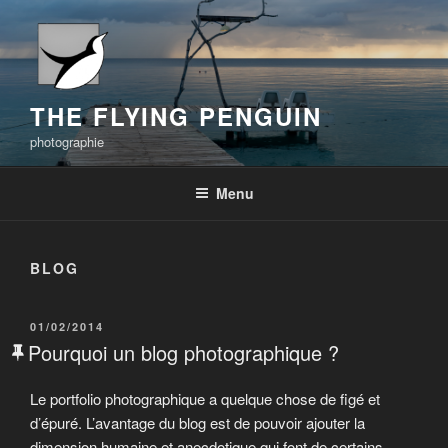
Aller
au
contenu
principal
THE FLYING PENGUIN
photographie
Menu
BLOG
PUBLIÉ
01/02/2014
LE
Pourquoi un blog photographique ?
Le portfolio photographique a quelque chose de figé et
d’épuré. L’avantage du blog est de pouvoir ajouter la
dimension humaine et anecdotique qui font de certains